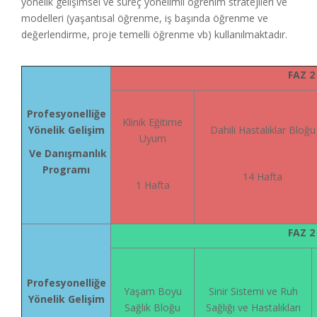
yönelik gelişimsel ve süreç yönelimli öğrenim stratejileri ve
modelleri (yaşantısal öğrenme, iş başında öğrenme ve
değerlendirme, proje temelli öğrenme vb) kullanılmaktadır.
FAZ 2
Profesyonelliğe
Klinik Eğitime
Yönelik Gelişim
Dahili Hastalıklar Bloğu
Uyum
Ve Danışmanlık
Programı
14 Hafta
1 Hafta
FAZ 2
Profesyonelliğe
Yaşam Boyu
Sinir Sistemi ve Ruh
Yönelik Gelişim
Sağlık Bloğu
Sağlığı ve Hastalıkları