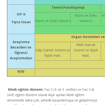
Temel Patofizyoloji
ICP-II
Hücre ve Doku
He
Hücre ve Doku Hasarı-I
Hasarı-II
Tıpta İnsan
Organ Sistemleri v
Araştırma
Mide-Barsak
Becerileri ve
Kalp-Damar Sistemi ve
Sistemi ve İlişkili
Öğrenci
İlişkili Hast.
Hast.
Araştırmaları
KUG
Klinik eğitim dönemi:
Faz 2 (4. ve 5. sınıflar) ve Faz 3 (6.
sınıf) eğitim dönemi olarak ikiye ayrılan klinik eğitim
döneminde daha çok, yeterlik kazandırmaya ve geliştirmeye