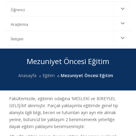
Öğrenci
Araştırma
İletişim
Ana
Mezuniyet Öncesi Eğitim
İçerik
Anasayfa
Eğitim
Mezuniyet Öncesi Eğitim
Fakültemizde, eğitimin odağına ‘MESLEKİ ve BİREYSEL
GELİŞİM’ alınmıştır. Parçalı yaklaşımla eğitimde genel tıp
alanıyla ilgili bilgi, beceri ve tutumları ayrı ayrı ele almak
yerine, bütüncül bir yaklaşım 2 benimsenerek yeterliğe
dayalı eğitim yaklaşımı benimsenmiştir.