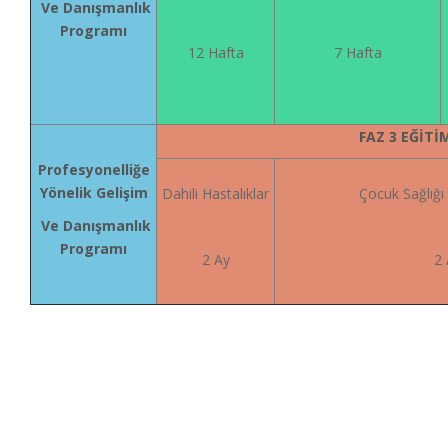
Ve Danışmanlık
Programı
12 Hafta
7 Hafta
FAZ 3 EĞİTİ
Profesyonelliğe
Yönelik Gelişim
Dahili Hastalıklar
Çocuk Sağlığı 
Ve Danışmanlık
Programı
2 Ay
2 