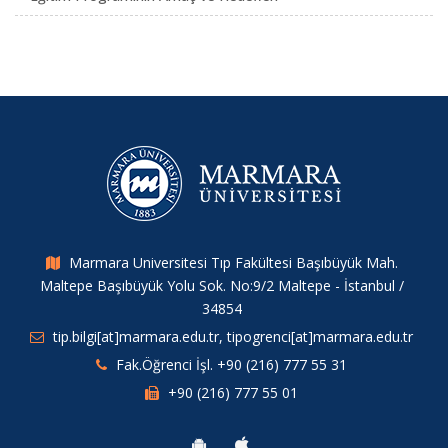
Marmara Universitesi Tıp Fakültesi Başıbüyük Mah.
Maltepe Başıbüyük Yolu Sok. No:9/2 Maltepe - İstanbul /
34854
tip.bilgi[at]marmara.edu.tr, tipogrenci[at]marmara.edu.tr
Fak.Öğrenci İşl. +90 (216) 777 55 31
+90 (216) 777 55 01