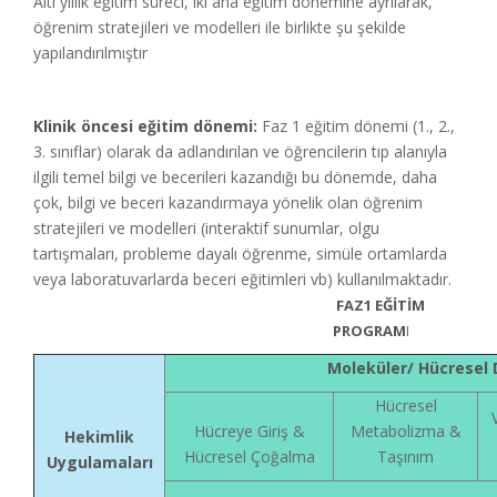
Altı yıllık eğitim süreci, iki ana eğitim dönemine ayrılarak,
öğrenim stratejileri ve modelleri ile birlikte şu şekilde
yapılandırılmıştır
Klinik öncesi eğitim dönemi:
Faz 1 eğitim dönemi (1., 2.,
3. sınıflar) olarak da adlandırılan ve öğrencilerin tıp alanıyla
ilgili temel bilgi ve becerileri kazandığı bu dönemde, daha
çok, bilgi ve beceri kazandırmaya yönelik olan öğrenim
stratejileri ve modelleri (interaktif sunumlar, olgu
tartışmaları, probleme dayalı öğrenme, simüle ortamlarda
veya laboratuvarlarda beceri eğitimleri vb) kullanılmaktadır.
FAZ1 EĞİTİM
PROGRAM
I
Moleküler/ Hücresel 
Hücresel
Hücreye Giriş &
Metabolizma &
Hekimlik
Hücresel Çoğalma
Taşınım
Uygulamaları