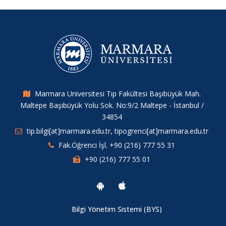
Marmara Universitesi Tıp Fakültesi Başıbüyük Mah.
Maltepe Başıbüyük Yolu Sok. No:9/2 Maltepe - İstanbul /
34854
tip.bilgi[at]marmara.edu.tr, tipogrenci[at]marmara.edu.tr
Fak.Öğrenci İşl. +90 (216) 777 55 31
+90 (216) 777 55 01
Bilgi Yönetim Sistemi (BYS)