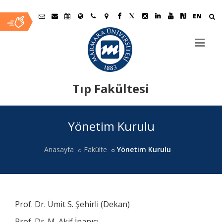
EN
Tıp Fakültesi
Ana
Yönetim Kurulu
İçerik
Anasayfa
Fakülte
Yönetim Kurulu
Prof. Dr. Ümit S. Şehirli (Dekan)
Prof. Dr. M. Akif İnanıcı