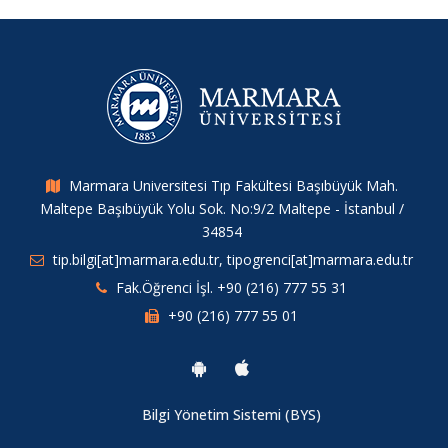
Marmara Universitesi Tıp Fakültesi Başıbüyük Mah.
Maltepe Başıbüyük Yolu Sok. No:9/2 Maltepe - İstanbul /
34854
tip.bilgi[at]marmara.edu.tr, tipogrenci[at]marmara.edu.tr
Fak.Öğrenci İşl. +90 (216) 777 55 31
+90 (216) 777 55 01
Bilgi Yönetim Sistemi (BYS)