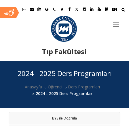
EN
Tıp Fakültesi
Ana
2024 - 2025 Ders Programları
İçerik
Anasayfa
Öğrenci
Ders Programları
2024 - 2025 Ders Programları
BYS ile Doğrula