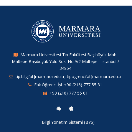
Marmara Universitesi Tıp Fakültesi Başıbüyük Mah.
Maltepe Başıbüyük Yolu Sok. No:9/2 Maltepe - İstanbul /
34854
tip.bilgi[at]marmara.edu.tr, tipogrenci[at]marmara.edu.tr
Fak.Öğrenci İşl. +90 (216) 777 55 31
+90 (216) 777 55 01
Bilgi Yönetim Sistemi (BYS)