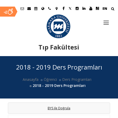
EN
Tıp Fakültesi
Ana
2018 - 2019 Ders Programları
İçerik
Anasayfa
Öğrenci
Ders Programları
2018 - 2019 Ders Programları
BYS ile Doğrula