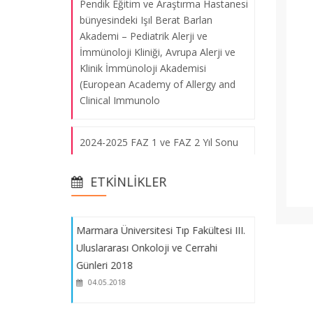
Pendik Eğitim ve Araştırma Hastanesi
bünyesindeki Işıl Berat Barlan
Akademi – Pediatrik Alerji ve
Marmara Üniversitesi Tıp Fakültesi III.
İmmünoloji Kliniği, Avrupa Alerji ve
Uluslararası Onkoloji ve Cerrahi
Klinik İmmünoloji Akademisi
Günleri 2018
(European Academy of Allergy and
04.05.2018
Clinical Immunolo
2024-2025 FAZ 1 ve FAZ 2 Yıl Sonu
The Işıl Barlan Symposium on Primary
Bütünleme Sınav Takvimi
Immune Deficiency in Turkey
20.04.2018
ETKINLIKLER
Prof. Dr. Safa Barış'ın Hürriyet
Gazetesi Röportajı
Marmara Üniversitesi Tıp Fakültesi III.
Uluslararası Onkoloji ve Cerrahi
Tıp Fakültesi Dekanları Konseyi Eğitim
Günleri 2018
Toplantısı
04.05.2018