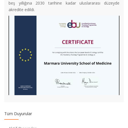
beş yıllığına 2030 tarihine kadar uluslararası düzeyde
akredite edildi.
Fakültemiz 41. Yıl Kuruluş Yıldönümü Etkinliği
Vefat
Fakültemiz İç Hastalıkları Anabilim Dalı, Romatoloji Bilim Dalı
Başkanı Prof.Dr. Rafi Haner Direskeneli’nin de yazarları
arasında bulunduğu “A disease -associated gene desert
directs macrophage inflammation through ETS2” Nature
dergisinde yayınlandı.
Tüm Duyurular
Burs Duyurusu - Üniversitelerde ESPS Burs Projesi’nin (Yüksek