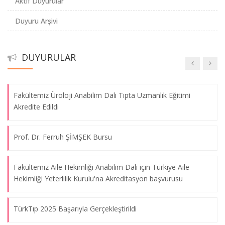
Aktif Duyurular
Öğretim Öğrencileri için AB Bursları)
Duyuru Arşivi
Burs Duyurusu
DUYURULAR
2023 Önlük Giyme Töreni
Fakültemiz Üroloji Anabilim Dalı Tıpta Uzmanlık Eğitimi
Akredite Edildi
Prof. Dr. Ferruh ŞİMŞEK Bursu
Fakültemiz Aile Hekimliği Anabilim Dalı için Türkiye Aile
Hekimliği Yeterlilik Kurulu'na Akreditasyon başvurusu
TürkTıp 2025 Başarıyla Gerçekleştirildi