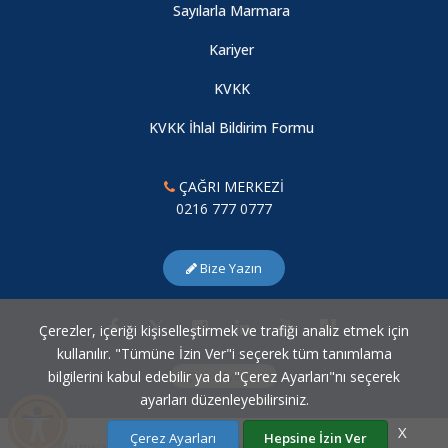
Prof. Dr. Ferruh ŞİMŞEK Bursu
Sayılarla Marmara
Kariyer
Fakültemiz Aile Hekimliği Anabilim Dalı için Türkiye Aile
Hekimliği Yeterlilik Kurulu'na Akreditasyon başvurusu
KVKK
KVKK İhlal Bildirim Formu
TürkTıp 2025 Başarıyla Gerçekleştirildi
ÇAĞRI MERKEZİ
Çocuk Cerrahisi Avrupa Akreditasyon Belge Töreni
0216 777 0777
Marmara Üniversitesi Tıp Fakültesi – Pendik Eğitim ve
Bize Yazın
Araştırma Hastanesi bünyesindeki Işıl Berat Barlan Akademi –
Pediatrik Alerji ve İmmünoloji Kliniği, Avrupa Alerji ve Klinik
Çerezler, içeriği kişiselleştirmek ve trafiği analiz etmek için
İmmünoloji Akademisi (European Academy of Allergy and
kullanılır. "Tümüne İzin Ver"i seçerek tüm tanımlama
Clinical Immunolo
bilgilerini kabul edebilir ya da "Çerez Ayarları"nı seçerek
Çerez Ayarları
ayarları düzenleyebilirsiniz.
X
Çerez Ayarları
Hepsine İzin Ver
Marmara Üniversitesi Bilgi İşlem Daire Başkanlığı © 2007 - 2026