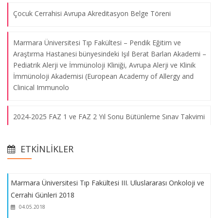
Çocuk Cerrahisi Avrupa Akreditasyon Belge Töreni
Marmara Üniversitesi Tıp Fakültesi – Pendik Eğitim ve
Araştırma Hastanesi bünyesindeki Işıl Berat Barlan Akademi –
Marmara Üniversitesi Tıp Fakültesi III. Uluslararası Onkoloji ve
Pediatrik Alerji ve İmmünoloji Kliniği, Avrupa Alerji ve Klinik
Cerrahi Günleri 2018
İmmünoloji Akademisi (European Academy of Allergy and
Clinical Immunolo
04.05.2018
2024-2025 FAZ 1 ve FAZ 2 Yıl Sonu Bütünleme Sınav Takvimi
The Işıl Barlan Symposium on Primary Immune Deficiency in
Turkey
Prof. Dr. Safa Barış'ın Hürriyet Gazetesi Röportajı
20.04.2018
ETKINLIKLER
Tıp Fakültesi Dekanları Konseyi Eğitim Toplantısı
Marmara Üniversitesi Tıp Fakültesi III. Uluslararası Onkoloji ve
Cerrahi Günleri 2018
Temel Eğitim Becerileri Kursu
04.05.2018