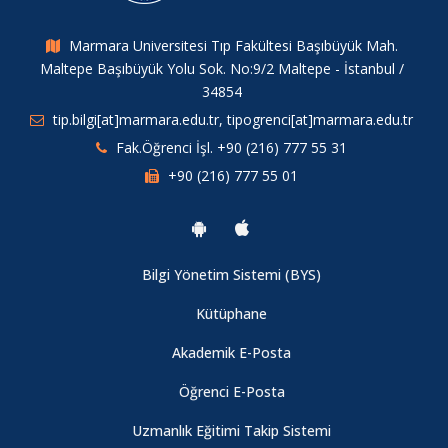
Fakültemiz 41. Yıl Kuruluş Yıldönümü Etkinliği
20.04.2018
Marmara Universitesi Tıp Fakültesi Başıbüyük Mah.
Vefat
Maltepe Başıbüyük Yolu Sok. No:9/2 Maltepe - İstanbul /
34854
tip.bilgi[at]marmara.edu.tr, tipogrenci[at]marmara.edu.tr
Fakültemiz İç Hastalıkları Anabilim Dalı, Romatoloji Bilim Dalı
Başkanı Prof.Dr. Rafi Haner Direskeneli’nin de yazarları
Fak.Öğrenci İşl. +90 (216) 777 55 31
arasında bulunduğu “A disease -associated gene desert
+90 (216) 777 55 01
directs macrophage inflammation through ETS2” Nature
dergisinde yayınlandı.
Bilgi Yönetim Sistemi (BYS)
Burs Duyurusu - Üniversitelerde ESPS Burs Projesi’nin (Yüksek
Öğretim Öğrencileri için AB Bursları)
Kütüphane
Akademik E-Posta
Burs Duyurusu
Öğrenci E-Posta
2023 Önlük Giyme Töreni
Uzmanlık Eğitimi Takip Sistemi