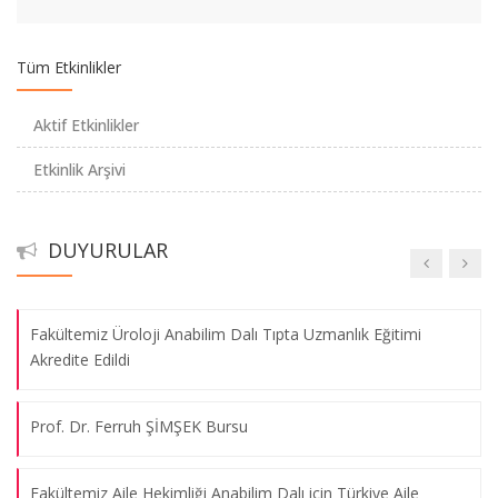
directs macrophage inflammation through ETS2” Nature
dergisinde yayınlandı.
Tüm Etkinlikler
Burs Duyurusu - Üniversitelerde ESPS Burs Projesi’nin (Yüksek
Aktif Etkinlikler
Öğretim Öğrencileri için AB Bursları)
Etkinlik Arşivi
Burs Duyurusu
DUYURULAR
2023 Önlük Giyme Töreni
Fakültemiz Üroloji Anabilim Dalı Tıpta Uzmanlık Eğitimi
Akredite Edildi
Prof. Dr. Ferruh ŞİMŞEK Bursu
Fakültemiz Aile Hekimliği Anabilim Dalı için Türkiye Aile