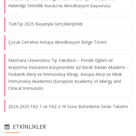
Hekimliği Yeterlilik Kurulu'na Akreditasyon başvurusu
TürkTıp 2025 Başarıyla Gerçekleştirildi
Çocuk Cerrahisi Avrupa Akreditasyon Belge Töreni
Marmara Üniversitesi Tıp Fakültesi – Pendik Eğitim ve
Araştırma Hastanesi bünyesindeki Işıl Berat Barlan Akademi –
Marmara Üniversitesi Tıp Fakültesi III. Uluslararası Onkoloji ve
Pediatrik Alerji ve İmmünoloji Kliniği, Avrupa Alerji ve Klinik
Cerrahi Günleri 2018
İmmünoloji Akademisi (European Academy of Allergy and
Clinical Immunolo
04.05.2018
2024-2025 FAZ 1 ve FAZ 2 Yıl Sonu Bütünleme Sınav Takvimi
The Işıl Barlan Symposium on Primary Immune Deficiency in
Turkey
Prof. Dr. Safa Barış'ın Hürriyet Gazetesi Röportajı
20.04.2018
ETKINLIKLER