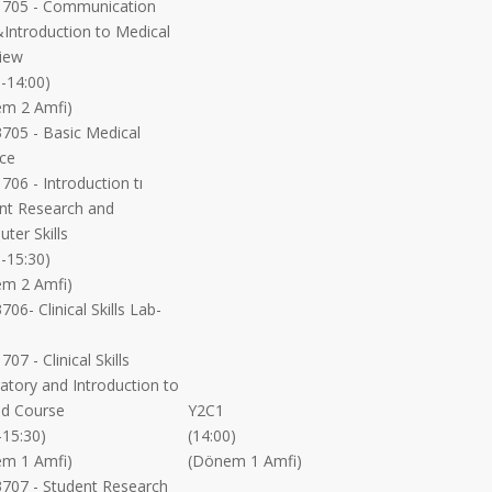
705 - Communication
s&Introduction to Medical
view
0-14:00)
m 2 Amfi)
05 - Basic Medical
ice
06 - Introduction tı
nt Research and
ter Skills
0-15:30)
m 2 Amfi)
6- Clinical Skills Lab-
7 - Clinical Skills
atory and Introduction to
Aid Course
Y2C1
-15:30)
(14:00)
m 1 Amfi)
(Dönem 1 Amfi)
07 - Student Research