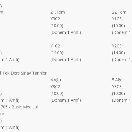
ty
em
21.Tem
22.Tem
Y3C2
Y1C3
(10:00)
(10:00)
(Dönem 1 Amfi)
(Dönem 1 
Y1C2
Y2C3
)
(14:00)
(14:00)
m 1 Amfi)
(Dönem 1 Amfi)
(Dönem 1 
ıf Tek Ders Sınav Tarihleri
4.Ağu
5.Ağu
Y3C2
Y3C3
)
(10:00)
(10:00)
m 1 Amfi)
(Dönem 1 Amfi)
(Dönem 1 
05 - Basic Medical
ice
)
m 1 Amfi)