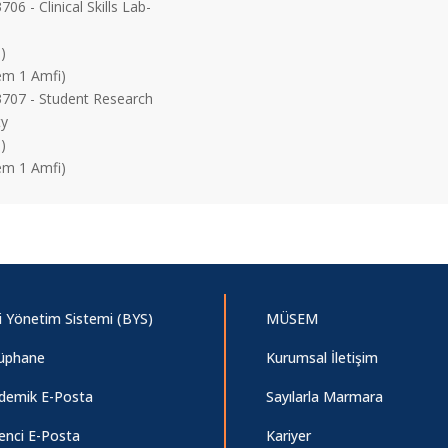
6 - Clinical Skills Lab-
4:30)
m 1 Amfi)
07 - Student Research
ty
)
m 1 Amfi)
gi Yönetim Sistemi (BYS)
MÜSEM
üphane
Kurumsal İletişim
demik E-Posta
Sayılarla Marmara
enci E-Posta
Kariyer