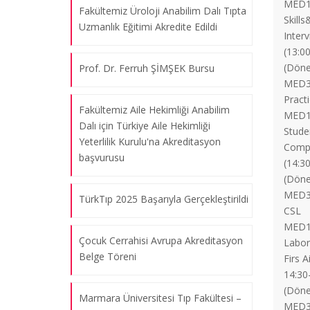
MED1
Fakültemiz Üroloji Anabilim Dalı Tıpta
Skill
Uzmanlık Eğitimi Akredite Edildi
Inter
(13:0
(Döne
Prof. Dr. Ferruh ŞİMŞEK Bursu
MED37
Pract
Fakültemiz Aile Hekimliği Anabilim
MED17
Dalı için Türkiye Aile Hekimliği
Stude
Yeterlilik Kurulu'na Akreditasyon
Compu
başvurusu
(14:3
(Döne
MED370
TürkTıp 2025 Başarıyla Gerçekleştirildi
CSL
MED170
Çocuk Cerrahisi Avrupa Akreditasyon
Labor
Belge Töreni
Firs 
14:30
(Döne
Marmara Üniversitesi Tıp Fakültesi –
MED37