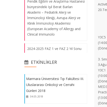
Pendik Eğitim ve Araştırma Hastanesi
Activi
bünyesindeki Işıl Berat Barlan
20.T
Akademi – Pediatrik Alerji ve
Marmara Üniversitesi Tıp Fakültesi III.
İmmünoloji Kliniği, Avrupa Alerji ve
Uluslararası Onkoloji ve Cerrahi
Klinik İmmünoloji Akademisi
Günleri 2018
(European Academy of Allergy and
04.05.2018
Clinical Immunolo
Y3C5
(14:00
(Döne
2024-2025 FAZ 1 ve FAZ 2 Yıl Sonu
The Işıl Barlan Symposium on Primary
Bütünleme Sınav Takvimi
Immune Deficiency in Turkey
3. Sın
20.04.2018
ETKINLIKLER
3.Ağu
Prof. Dr. Safa Barış'ın Hürriyet
Y3C1
Gazetesi Röportajı
(10:00
Marmara Üniversitesi Tıp Fakültesi III.
(Döne
Uluslararası Onkoloji ve Cerrahi
MED37
Tıp Fakültesi Dekanları Konseyi Eğitim
Günleri 2018
Pract
Toplantısı
04.05.2018
(13:00
(Döne