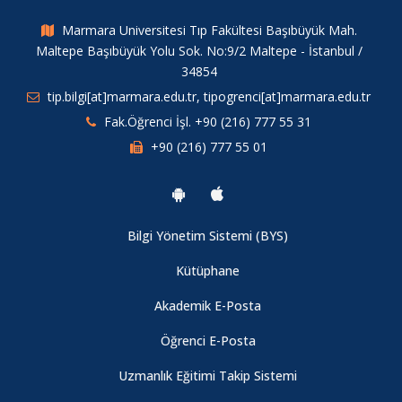
20.04.2018
Marmara Universitesi Tıp Fakültesi Başıbüyük Mah.
Vefat
Maltepe Başıbüyük Yolu Sok. No:9/2 Maltepe - İstanbul /
34854
tip.bilgi[at]marmara.edu.tr, tipogrenci[at]marmara.edu.tr
Fakültemiz İç Hastalıkları Anabilim Dalı, Romatoloji Bilim Dalı
Başkanı Prof.Dr. Rafi Haner Direskeneli’nin de yazarları
Fak.Öğrenci İşl. +90 (216) 777 55 31
arasında bulunduğu “A disease -associated gene desert
+90 (216) 777 55 01
directs macrophage inflammation through ETS2” Nature
dergisinde yayınlandı.
Bilgi Yönetim Sistemi (BYS)
Burs Duyurusu - Üniversitelerde ESPS Burs Projesi’nin (Yüksek
Öğretim Öğrencileri için AB Bursları)
Kütüphane
Akademik E-Posta
Burs Duyurusu
Öğrenci E-Posta
2023 Önlük Giyme Töreni
Uzmanlık Eğitimi Takip Sistemi