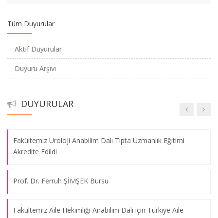
directs macrophage inflammation through ETS2” Nature
dergisinde yayınlandı.
Tüm Duyurular
Burs Duyurusu - Üniversitelerde ESPS Burs Projesi’nin (Yüksek
Aktif Duyurular
Öğretim Öğrencileri için AB Bursları)
Duyuru Arşivi
Burs Duyurusu
DUYURULAR
2023 Önlük Giyme Töreni
Fakültemiz Üroloji Anabilim Dalı Tıpta Uzmanlık Eğitimi
Akredite Edildi
Prof. Dr. Ferruh ŞİMŞEK Bursu
Fakültemiz Aile Hekimliği Anabilim Dalı için Türkiye Aile