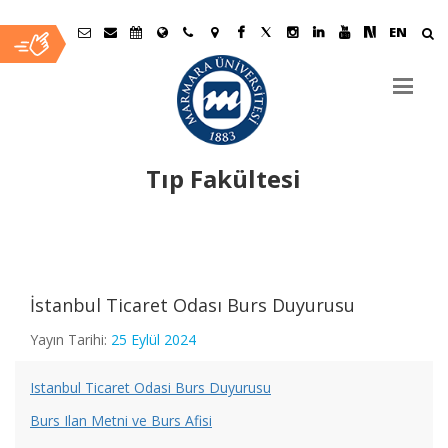
EN
Tıp Fakültesi
Ana
Fakültemiz 41. Yıl Kuruluş Yıldönümü Etkinliği
İçerik
İstanbul Ticaret Odası Burs Duyurusu
Vefat
Yayın Tarihi:
25 Eylül 2024
Fakültemiz İç Hastalıkları Anabilim Dalı, Romatoloji Bilim Dalı
Istanbul Ticaret Odasi Burs Duyurusu
Başkanı Prof.Dr. Rafi Haner Direskeneli’nin de yazarları
Burs Ilan Metni ve Burs Afisi
arasında bulunduğu “A disease -associated gene desert