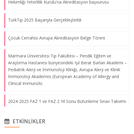
Hekimliği Yeterlilik Kurulu'na Akreditasyon başvurusu
TürkTıp 2025 Başarıyla Gerçekleştirildi
Çocuk Cerrahisi Avrupa Akreditasyon Belge Töreni
Marmara Üniversitesi Tıp Fakültesi – Pendik Eğitim ve
Araştırma Hastanesi bünyesindeki Işıl Berat Barlan Akademi –
Marmara Üniversitesi Tıp Fakültesi III. Uluslararası Onkoloji ve
Pediatrik Alerji ve İmmünoloji Kliniği, Avrupa Alerji ve Klinik
Cerrahi Günleri 2018
İmmünoloji Akademisi (European Academy of Allergy and
Clinical Immunolo
04.05.2018
2024-2025 FAZ 1 ve FAZ 2 Yıl Sonu Bütünleme Sınav Takvimi
The Işıl Barlan Symposium on Primary Immune Deficiency in
Turkey
Prof. Dr. Safa Barış'ın Hürriyet Gazetesi Röportajı
20.04.2018
ETKINLIKLER