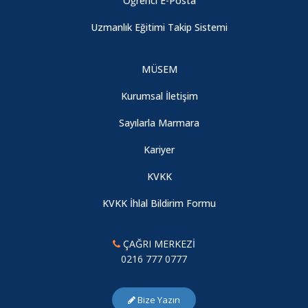
Öğrenci E-Posta
2023 Önlük Giyme Töreni
Uzmanlık Eğitimi Takip Sistemi
Fakültemiz Üroloji Anabilim Dalı Tıpta Uzmanlık Eğitimi
MÜSEM
Akredite Edildi
Kurumsal İletişim
Prof. Dr. Ferruh ŞİMŞEK Bursu
Sayılarla Marmara
Kariyer
Fakültemiz Aile Hekimliği Anabilim Dalı için Türkiye Aile
Hekimliği Yeterlilik Kurulu'na Akreditasyon başvurusu
KVKK
KVKK İhlal Bildirim Formu
TürkTıp 2025 Başarıyla Gerçekleştirildi
ÇAĞRI MERKEZİ
Çocuk Cerrahisi Avrupa Akreditasyon Belge Töreni
0216 777 0777
Marmara Üniversitesi Tıp Fakültesi – Pendik Eğitim ve
Bize Yazın