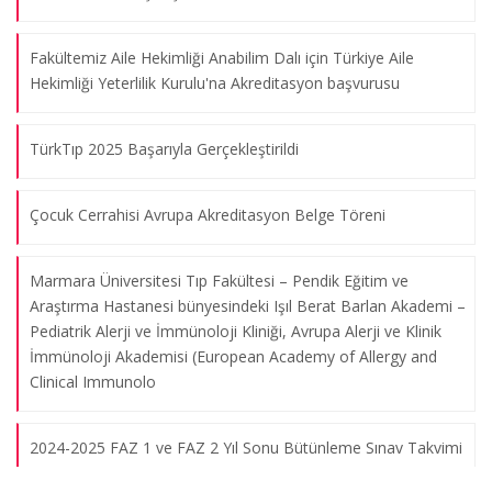
Fakültemiz Aile Hekimliği Anabilim Dalı için Türkiye Aile
Hekimliği Yeterlilik Kurulu'na Akreditasyon başvurusu
TürkTıp 2025 Başarıyla Gerçekleştirildi
Çocuk Cerrahisi Avrupa Akreditasyon Belge Töreni
Marmara Üniversitesi Tıp Fakültesi – Pendik Eğitim ve
Araştırma Hastanesi bünyesindeki Işıl Berat Barlan Akademi –
Marmara Üniversitesi Tıp Fakültesi III. Uluslararası Onkoloji ve
Pediatrik Alerji ve İmmünoloji Kliniği, Avrupa Alerji ve Klinik
Cerrahi Günleri 2018
İmmünoloji Akademisi (European Academy of Allergy and
Clinical Immunolo
04.05.2018
2024-2025 FAZ 1 ve FAZ 2 Yıl Sonu Bütünleme Sınav Takvimi
The Işıl Barlan Symposium on Primary Immune Deficiency in
Turkey