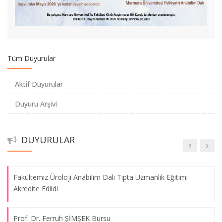
Fakültemiz İç Hastalıkları Anabilim Dalı, Romatoloji Bilim Dalı
Başkanı Prof.Dr. Rafi Haner Direskeneli’nin de yazarları
arasında bulunduğu “A disease -associated gene desert
directs macrophage inflammation through ETS2” Nature
dergisinde yayınlandı.
Tüm Duyurular
Burs Duyurusu - Üniversitelerde ESPS Burs Projesi’nin (Yüksek
Aktif Duyurular
Öğretim Öğrencileri için AB Bursları)
Duyuru Arşivi
Burs Duyurusu
DUYURULAR
2023 Önlük Giyme Töreni
Fakültemiz Üroloji Anabilim Dalı Tıpta Uzmanlık Eğitimi
Akredite Edildi
Prof. Dr. Ferruh ŞİMŞEK Bursu