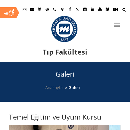
EN
Tıp Fakültesi
Ana
Galeri
İçerik
Anasayfa
Galeri
Temel Eğitim ve Uyum Kursu