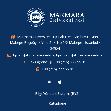
Marmara Universitesi Tıp Fakültesi Başıbüyük Mah.
Maltepe Başıbüyük Yolu Sok. No:9/2 Maltepe - İstanbul /
34854
tip.bilgi[at]marmara.edu.tr, tipogrenci[at]marmara.edu.tr
Fak.Öğrenci İşl. +90 (216) 777 55 31
+90 (216) 777 55 01
Bilgi Yönetim Sistemi (BYS)
Kütüphane