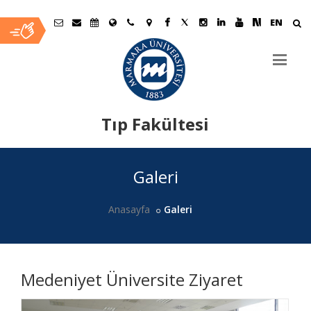
EN
Tıp Fakültesi
Ana
Galeri
İçerik
Anasayfa
Galeri
Medeniyet Üniversite Ziyaret